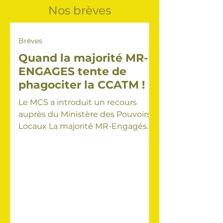
Nos brèves
Brèves
Quand la majorité MR-
ENGAGES tente de
phagociter la CCATM !
Le MCS a introduit un recours
auprès du Ministère des Pouvoirs
Locaux La majorité MR-Engagés
tente de contourner à son profit
l'esprit de la loi régissant la
commission consultative du
territoire (CCATM). La CCATM est
constituée pour un quart par des
représentants des partis présents
au Conseil Communal. Le reste de
la commission doit être