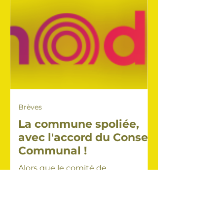
Brèves
La commune spoliée,
avec l'accord du Conseil
Communal !
Alors que le comité de
rémunération de Nethys veut
réintroduire les grosses
rémunérations fixes, les
conseillers du MCS influencent