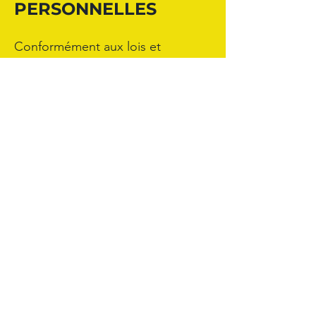
PERSONNELLES
Conformément aux lois et
règlements applicables en matière
de protection des données
personnelles, vous bénéficiez d’un
certain nombre de droits relatifs à
vos données, à savoir :
Droit d’accès et d’information :
vous pouvez demander d’être
informé sur les catégories de
données, sur la finalité de leur
traitement, la durée de
conservation et sur vos droits par
rapport à ceux-ci. Vous pouvez
également demander d’obtenir
une copie des données traitées.