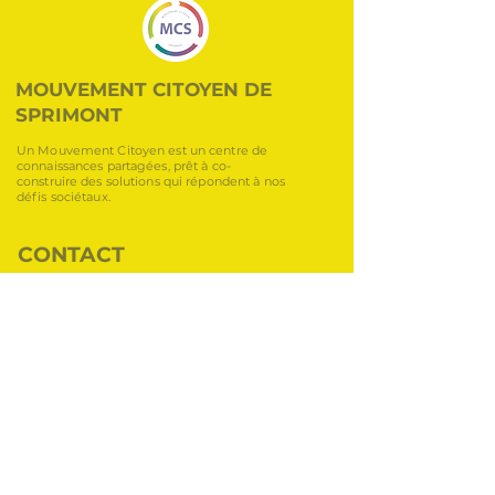
MOUVEMENT CITOYEN DE
SPRIMONT
Un Mouvement Citoyen est un centre de
connaissances partagées, prêt à co-
construire des solutions qui répondent à nos
défis sociétaux.
CONTACT
0495/75 90 59
mcsprimont2017@gmail.com
LIENS RAPIDES
Infos politiques
Conseils communaux
Actions
Publications MCS
Agenda
Aider le MCS